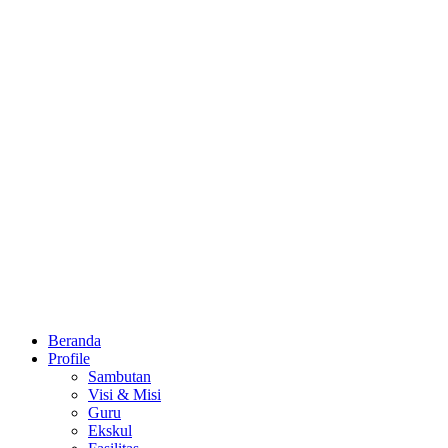
Beranda
Profile
Sambutan
Visi & Misi
Guru
Ekskul