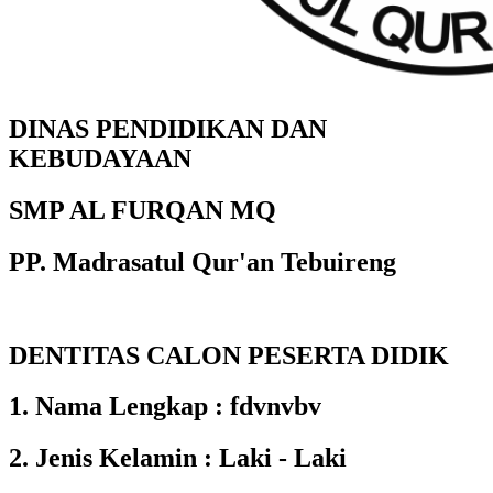
DINAS PENDIDIKAN DAN
KEBUDAYAAN
SMP AL FURQAN MQ
PP. Madrasatul Qur'an Tebuireng
DENTITAS CALON PESERTA DIDIK
1. Nama Lengkap : fdvnvbv
2. Jenis Kelamin : Laki - Laki