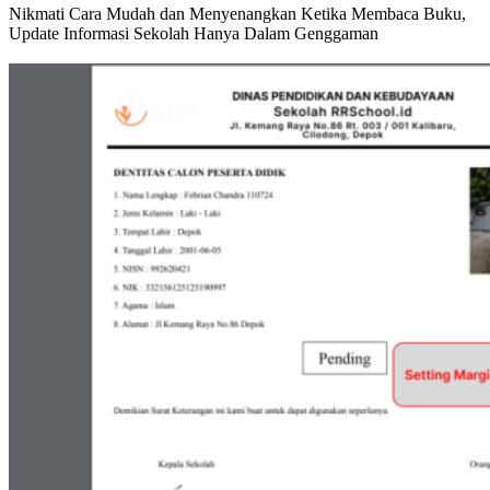
Nikmati Cara Mudah dan Menyenangkan Ketika Membaca Buku,
Update Informasi Sekolah Hanya Dalam Genggaman