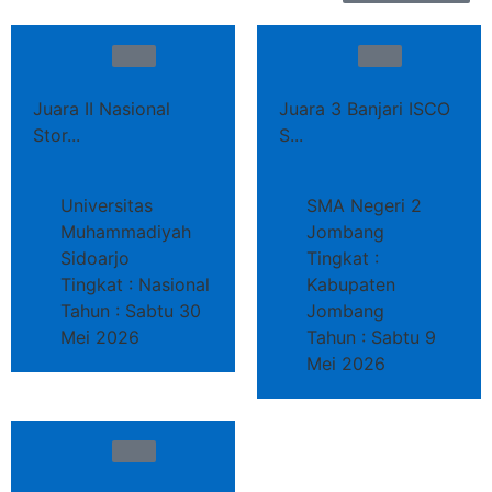
Juara II Nasional
Juara 3 Banjari ISCO
Stor...
S...
Universitas
SMA Negeri 2
Muhammadiyah
Jombang
Sidoarjo
Tingkat :
Tingkat : Nasional
Kabupaten
Tahun : Sabtu 30
Jombang
Mei 2026
Tahun : Sabtu 9
Mei 2026