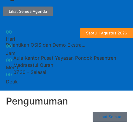
Lihat Semua Agenda
0
0
Sabtu 1 Agustus 2026
Hari
Pelantikan OSIS dan Demo Ekstra...
0
0
Jam
Aula Kantor Pusat Yayasan Pondok Pesantren
0
0
Madrasatul Quran
Menit
07.30 - Selesai
0
0
Detik
Pengumuman
Lihat Semua