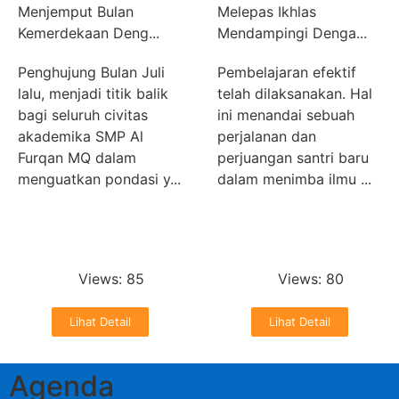
Menjemput Bulan
Melepas Ikhlas
Kemerdekaan Deng...
Mendampingi Denga...
Penghujung Bulan Juli
Pembelajaran efektif
lalu, menjadi titik balik
telah dilaksanakan. Hal
bagi seluruh civitas
ini menandai sebuah
akademika SMP Al
perjalanan dan
Furqan MQ dalam
perjuangan santri baru
menguatkan pondasi y...
dalam menimba ilmu ...
Donny
Donny
August 2, 2026
July 28, 2026
Views: 85
Views: 80
Lihat Detail
Lihat Detail
Agenda