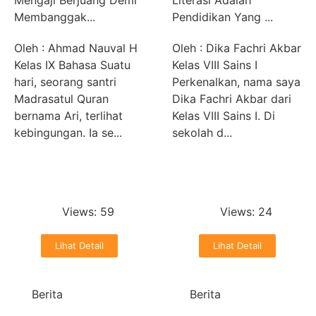
Mengaji Berjuang Demi
Literasi Adalah
Membanggak...
Pendidikan Yang ...
Oleh : Ahmad Nauval H
Oleh : Dika Fachri Akbar
Kelas IX Bahasa Suatu
Kelas VIII Sains I
hari, seorang santri
Perkenalkan, nama saya
Madrasatul Quran
Dika Fachri Akbar dari
bernama Ari, terlihat
Kelas VIII Sains I. Di
kebingungan. Ia se...
sekolah d...
Donny
Donny
August 6, 2026
August 4, 2026
Views: 59
Views: 24
Lihat Detail
Lihat Detail
Berita
Berita