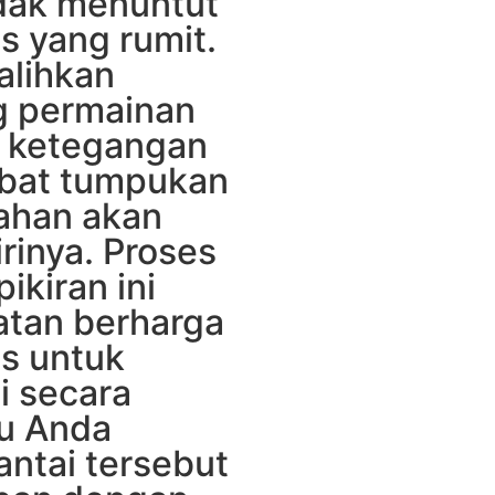
idak menuntut
is yang rumit.
ialihkan
g permainan
, ketegangan
ibat tumpukan
lahan akan
rinya. Proses
kiran ini
tan berharga
as untuk
i secara
tu Anda
antai tersebut