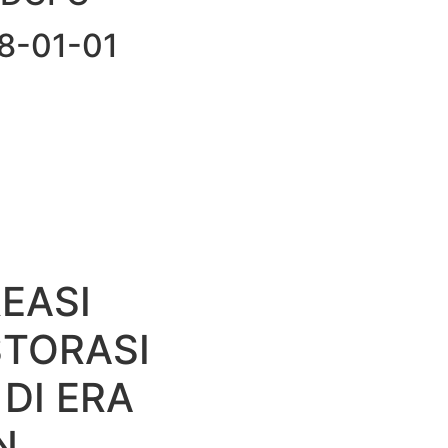
98-01-01
EASI
STORASI
 DI ERA
N