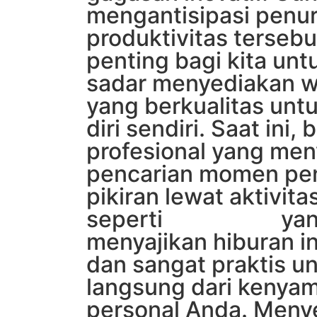
mengantisipasi penu
produktivitas tersebu
penting bagi kita unt
sadar menyediakan w
yang berkualitas unt
diri sendiri. Saat ini,
profesional yang me
pencarian momen pe
pikiran lewat aktivitas
seperti
slot gacor
ya
menyajikan hiburan in
dan sangat praktis u
langsung dari kenya
personal Anda. Menye