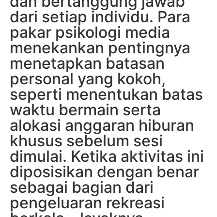
dan bertanggung jawab
dari setiap individu. Para
pakar psikologi media
menekankan pentingnya
menetapkan batasan
personal yang kokoh,
seperti menentukan batas
waktu bermain serta
alokasi anggaran hiburan
khusus sebelum sesi
dimulai. Ketika aktivitas ini
diposisikan dengan benar
sebagai bagian dari
pengeluaran rekreasi