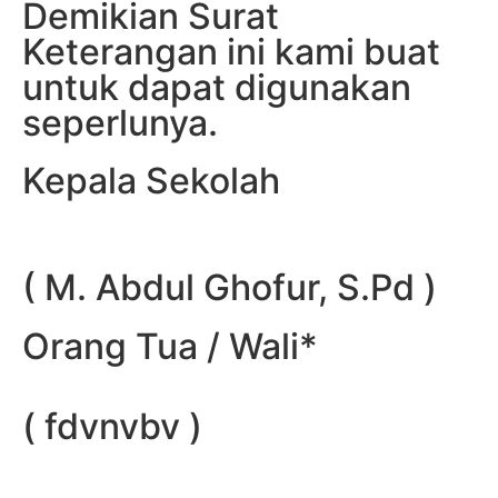
Demikian Surat
Keterangan ini kami buat
untuk dapat digunakan
seperlunya.
Kepala Sekolah
( M. Abdul Ghofur, S.Pd )
Orang Tua / Wali*
( fdvnvbv )