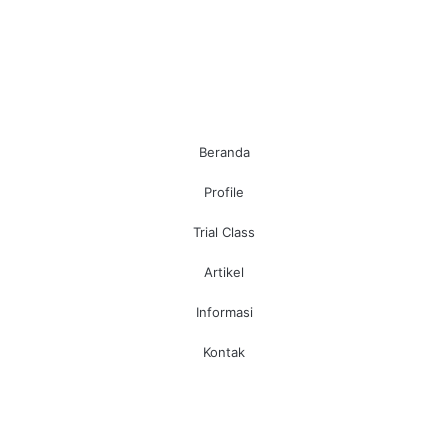
Beranda
Profile
Trial Class
Artikel
Informasi
Kontak