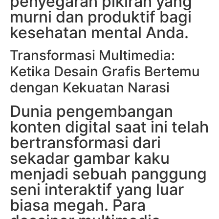
penyegaran pikiran yang
murni dan produktif bagi
kesehatan mental Anda.
Transformasi Multimedia:
Ketika Desain Grafis Bertemu
dengan Kekuatan Narasi
Dunia pengembangan
konten digital saat ini telah
bertransformasi dari
sekadar gambar kaku
menjadi sebuah panggung
seni interaktif yang luar
biasa megah. Para