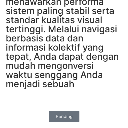
menawarkan performa
sistem paling stabil serta
standar kualitas visual
tertinggi. Melalui navigasi
berbasis data dan
informasi kolektif yang
tepat, Anda dapat dengan
mudah mengonversi
waktu senggang Anda
menjadi sebuah
Pending