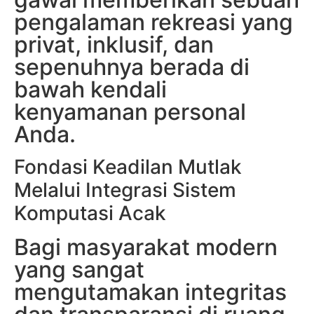
pengalaman rekreasi yang
privat, inklusif, dan
sepenuhnya berada di
bawah kendali
kenyamanan personal
Anda.
Fondasi Keadilan Mutlak
Melalui Integrasi Sistem
Komputasi Acak
Bagi masyarakat modern
yang sangat
mengutamakan integritas