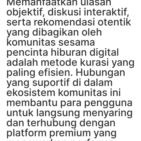
Memanfaatkan ulasan
objektif, diskusi interaktif,
serta rekomendasi otentik
yang dibagikan oleh
komunitas sesama
pencinta hiburan digital
adalah metode kurasi yang
paling efisien. Hubungan
yang suportif di dalam
ekosistem komunitas ini
membantu para pengguna
untuk langsung menyaring
dan terhubung dengan
platform premium yang