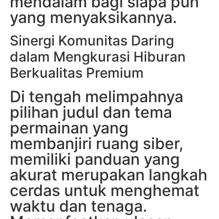
mendalam bagi siapa pun
yang menyaksikannya.
Sinergi Komunitas Daring
dalam Mengkurasi Hiburan
Berkualitas Premium
Di tengah melimpahnya
pilihan judul dan tema
permainan yang
membanjiri ruang siber,
memiliki panduan yang
akurat merupakan langkah
cerdas untuk menghemat
waktu dan tenaga.