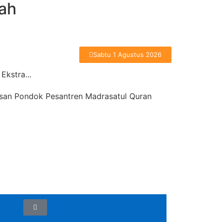
ah
Sabtu 1 Agustus 2026
Ekstra...
asan Pondok Pesantren Madrasatul Quran