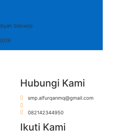
iyah Sidoarjo
 2026
Hubungi Kami
smp.alfurqanmq@gmail.com
https://wa.me/6282142344950
082142344950
Ikuti Kami