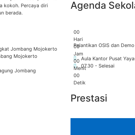
Agenda Sekol
a kokoh. Percaya diri
n berada.
0
0
Hari
Pelantikan OSIS dan Demo 
0
0
Tingkat Jombang Mojokerto
Jam
mbang Mojokerto
Aula Kantor Pusat Yay
0
0
07.30 - Selesai
Menit
oagung Jombang
0
0
Detik
Prestasi