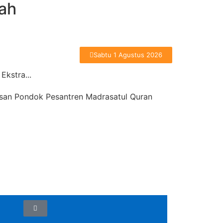
ah
Sabtu 1 Agustus 2026
Ekstra...
asan Pondok Pesantren Madrasatul Quran