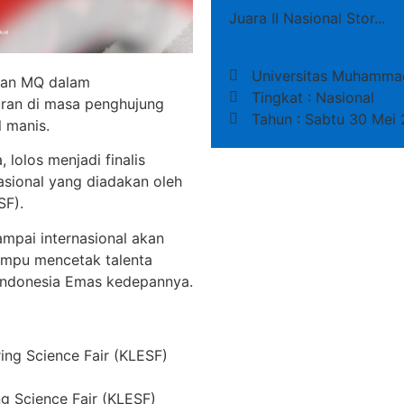
Juara II Nasional Stor...
Universitas Muhammad
rqan MQ dalam
Tingkat : Nasional
ran di masa penghujung
Tahun : Sabtu 30 Mei
l manis.
 lolos menjadi finalis
nasional yang diadakan oleh
SF).
sampai internasional akan
ampu mencetak talenta
 Indonesia Emas kedepannya.
ring Science Fair (KLESF)
g Science Fair (KLESF)