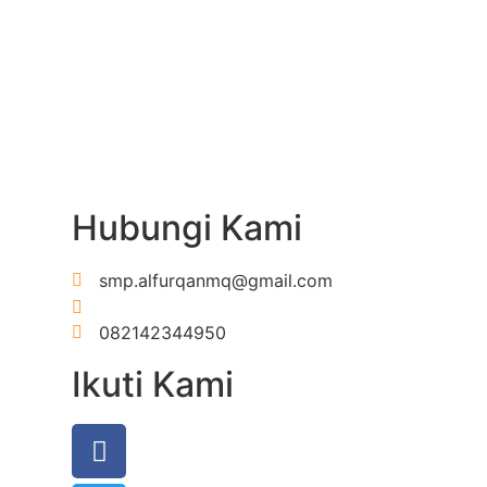
Hubungi Kami
smp.alfurqanmq@gmail.com
https://wa.me/6282142344950
082142344950
Ikuti Kami