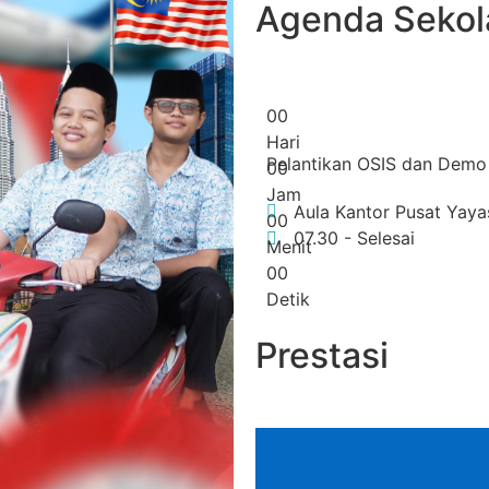
Agenda Sekol
0
0
Hari
Pelantikan OSIS dan Demo 
0
0
Jam
Aula Kantor Pusat Yay
0
0
07.30 - Selesai
Menit
0
0
Detik
Prestasi