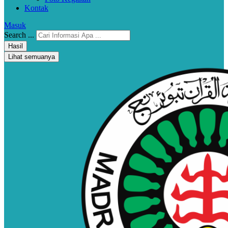
Kontak
Masuk
Search ...
Hasil
Lihat semuanya