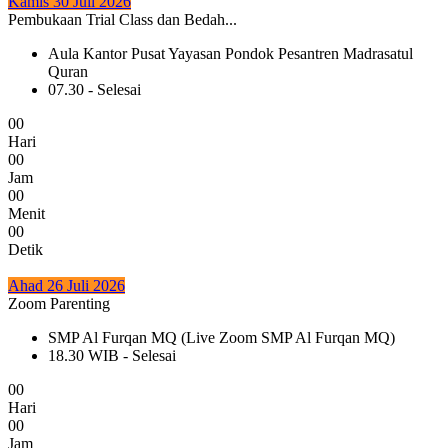
Kamis 30 Juli 2026
Pembukaan Trial Class dan Bedah...
Aula Kantor Pusat Yayasan Pondok Pesantren Madrasatul
Quran
07.30 - Selesai
0
0
Hari
0
0
Jam
0
0
Menit
0
0
Detik
Ahad 26 Juli 2026
Zoom Parenting
SMP Al Furqan MQ (Live Zoom SMP Al Furqan MQ)
18.30 WIB - Selesai
0
0
Hari
0
0
Jam