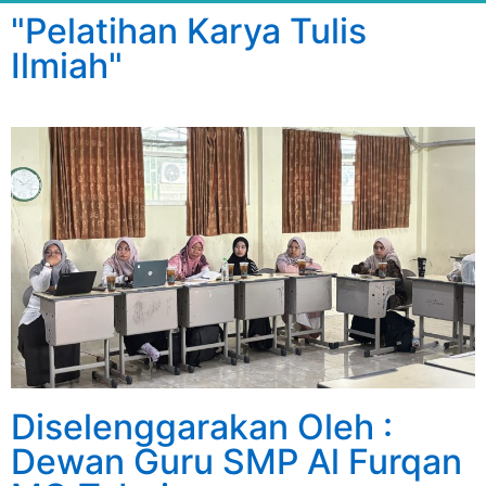
"Pelatihan Karya Tulis
Ilmiah"
Diselenggarakan Oleh :
Dewan Guru SMP Al Furqan