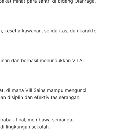
akat minat para santri di bidang Olahraga,
an, kesetia kawanan, solidaritas, dan karakter
minan dan berhasil menundukkan VII Al
tat, di mana VIII Sains mampu mengunci
an disiplin dan efektivitas serangan.
 ke babak final, membawa semangat
di lingkungan sekolah.