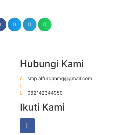
Hubungi Kami
smp.alfurqanmq@gmail.com
https://wa.me/6282142344950
082142344950
Ikuti Kami