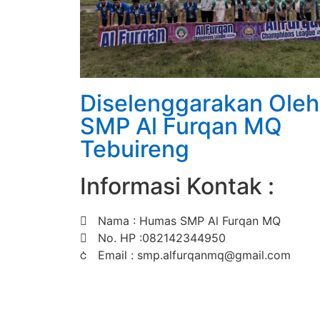
Diselenggarakan Oleh 
SMP Al Furqan MQ
Tebuireng
Informasi Kontak :
Nama : Humas SMP Al Furqan MQ
No. HP :082142344950
Email : smp.alfurqanmq@gmail.com