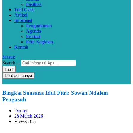
Fasilitas
Trial Class
Artikel
Informasi
Pengumuman
Agenda
Prestasi
Foto Kegiatan
Kontak
Masuk
Search ...
Hasil
Lihat semuanya
Bingkai Suasana Idul Fitri: Sowan Ndalem
Pengasuh
Donny
28 March 2026
Views: 313