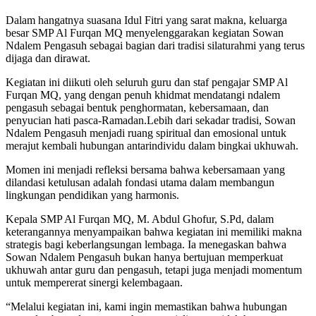
Dalam hangatnya suasana Idul Fitri yang sarat makna, keluarga
besar SMP Al Furqan MQ menyelenggarakan kegiatan Sowan
Ndalem Pengasuh sebagai bagian dari tradisi silaturahmi yang terus
dijaga dan dirawat.
Kegiatan ini diikuti oleh seluruh guru dan staf pengajar SMP Al
Furqan MQ, yang dengan penuh khidmat mendatangi ndalem
pengasuh sebagai bentuk penghormatan, kebersamaan, dan
penyucian hati pasca-Ramadan.Lebih dari sekadar tradisi, Sowan
Ndalem Pengasuh menjadi ruang spiritual dan emosional untuk
merajut kembali hubungan antarindividu dalam bingkai ukhuwah.
Momen ini menjadi refleksi bersama bahwa kebersamaan yang
dilandasi ketulusan adalah fondasi utama dalam membangun
lingkungan pendidikan yang harmonis.
Kepala SMP Al Furqan MQ, M. Abdul Ghofur, S.Pd, dalam
keterangannya menyampaikan bahwa kegiatan ini memiliki makna
strategis bagi keberlangsungan lembaga. Ia menegaskan bahwa
Sowan Ndalem Pengasuh bukan hanya bertujuan memperkuat
ukhuwah antar guru dan pengasuh, tetapi juga menjadi momentum
untuk mempererat sinergi kelembagaan.
“Melalui kegiatan ini, kami ingin memastikan bahwa hubungan