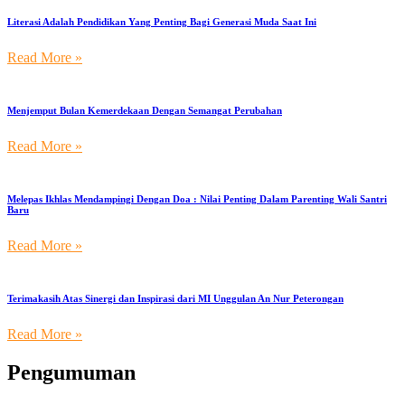
Literasi Adalah Pendidikan Yang Penting Bagi Generasi Muda Saat Ini
Read More »
Menjemput Bulan Kemerdekaan Dengan Semangat Perubahan
Read More »
Melepas Ikhlas Mendampingi Dengan Doa : Nilai Penting Dalam Parenting Wali Santri
Baru
Read More »
Terimakasih Atas Sinergi dan Inspirasi dari MI Unggulan An Nur Peterongan
Read More »
Pengumuman