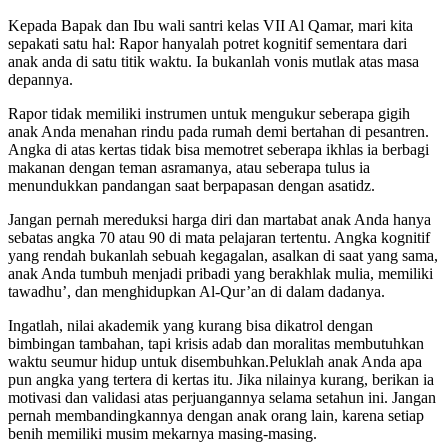
Kepada Bapak dan Ibu wali santri kelas VII Al Qamar, mari kita
sepakati satu hal: Rapor hanyalah potret kognitif sementara dari
anak anda di satu titik waktu. Ia bukanlah vonis mutlak atas masa
depannya.
Rapor tidak memiliki instrumen untuk mengukur seberapa gigih
anak Anda menahan rindu pada rumah demi bertahan di pesantren.
Angka di atas kertas tidak bisa memotret seberapa ikhlas ia berbagi
makanan dengan teman asramanya, atau seberapa tulus ia
menundukkan pandangan saat berpapasan dengan asatidz.
Jangan pernah mereduksi harga diri dan martabat anak Anda hanya
sebatas angka 70 atau 90 di mata pelajaran tertentu. Angka kognitif
yang rendah bukanlah sebuah kegagalan, asalkan di saat yang sama,
anak Anda tumbuh menjadi pribadi yang berakhlak mulia, memiliki
tawadhu’, dan menghidupkan Al-Qur’an di dalam dadanya.
Ingatlah, nilai akademik yang kurang bisa dikatrol dengan
bimbingan tambahan, tapi krisis adab dan moralitas membutuhkan
waktu seumur hidup untuk disembuhkan.Peluklah anak Anda apa
pun angka yang tertera di kertas itu. Jika nilainya kurang, berikan ia
motivasi dan validasi atas perjuangannya selama setahun ini. Jangan
pernah membandingkannya dengan anak orang lain, karena setiap
benih memiliki musim mekarnya masing-masing.