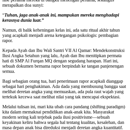
merapalkan doa sunyi:
“
Tuhan, jaga anak-anak ini, mampukan mereka menghadapi
kerasnya dunia luar.”
Namun, di balik keheningan kelas ini, ada satu ritual akhir tahun
yang acapkali menjadi arena ketegangan psikologis: pembagian
rapor.
Kepada Ayah dan Ibu Wali Santri VII Al Qamar: Mendekonstruksi
Ilusi Angka Setahun yang lalu, Ayah dan Ibu menitipkan permata
hati di SMP Al Furqan MQ dengan segudang harapan. Hari ini,
sebuah dokumen bernama rapor berpindah ke tangan panjenengan
semua.
Bagi sebagian orang tua, hari penerimaan rapor acapkali dianggap
sebagai hari penghakiman. Ada dada yang membusung bangga saat
melihat deretan angka yang memuaskan, ada pula raut wajah yang
tertekuk kecewa saat melihat nilai yang tak mencapai ekspektasi.
Melalui tulisan ini, mari kita ubah cara pandang (shifting paradigm)
kita dalam memaknai pendidikan anak-anak kita. Masyarakat
modern sering kali terjebak pada ilusi positivisme—sebuah
keyakinan keliru bahwa segala hal tentang kualitas, kesalehan, dan
masa depan anak bisa direduksi menjadi deretan angka kuantitatif.