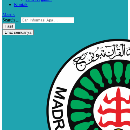
Kontak
Masuk
Search ...
Hasil
Lihat semuanya