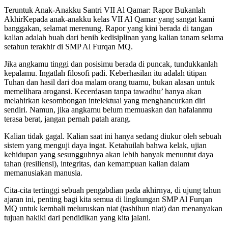
Teruntuk Anak-Anakku Santri VII Al Qamar: Rapor Bukanlah
AkhirKepada anak-anakku kelas VII Al Qamar yang sangat kami
banggakan, selamat merenung. Rapor yang kini berada di tangan
kalian adalah buah dari benih kedisiplinan yang kalian tanam selama
setahun terakhir di SMP Al Furqan MQ.
Jika angkamu tinggi dan posisimu berada di puncak, tundukkanlah
kepalamu. Ingatlah filosofi padi. Keberhasilan itu adalah titipan
Tuhan dan hasil dari doa malam orang tuamu, bukan alasan untuk
memelihara arogansi. Kecerdasan tanpa tawadhu’ hanya akan
melahirkan kesombongan intelektual yang menghancurkan diri
sendiri. Namun, jika angkamu belum memuaskan dan hafalanmu
terasa berat, jangan pernah patah arang.
Kalian tidak gagal. Kalian saat ini hanya sedang diukur oleh sebuah
sistem yang menguji daya ingat. Ketahuilah bahwa kelak, ujian
kehidupan yang sesungguhnya akan lebih banyak menuntut daya
tahan (resiliensi), integritas, dan kemampuan kalian dalam
memanusiakan manusia.
Cita-cita tertinggi sebuah pengabdian pada akhirnya, di ujung tahun
ajaran ini, penting bagi kita semua di lingkungan SMP Al Furqan
MQ untuk kembali meluruskan niat (tashihun niat) dan menanyakan
tujuan hakiki dari pendidikan yang kita jalani.