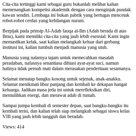
Cita-cita tertinggi kami sebagai guru bukanlah melihat kalian
memenangkan kompetisi akademik dengan cara menginjak pundak
kawan sendiri. Lembaga ini bukan pabrik yang bertugas mencetak
robot-robot cerdas yang kehilangan nurani.
Berpijak pada prinsip Al-Adab fauqa al-Ilm (Adab berada di atas
Ilmu), kami memiliki cita-cita yang jauh lebih esensial: Kami ingin
memastikan kelak, saat kalian melangkah keluar dari gerbang
institusi ini, kalian tumbuh menjadi manusia yang utuh.
Manusia yang nalarnya tajam untuk memecahkan masalah
peradaban, nafasnya senantiasa dihiasi ayat-ayat suci, namun
hatinya tidak pernah mati dalam merasakan penderitaan sesamanya.
Selamat menatap bangku kosong untuk sejenak, anak-anakku.
Selamat menikmati libur panjang dan kembali ke dekapan hangat
keluarga. Jadikan masa jeda ini untuk merefleksikan diri,
memulihkan energi, dan merawat adab di rumah.
Sampai jumpa kembali di semester depan, saat bangku-bangku itu
kembali terisi, dan kalian telah siap melangkah sebagai siswa kelas
VIII yang jauh lebih tangguh dan beradab.
Views:
414