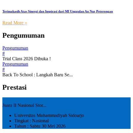
Terimakasih Atas Sinergi dan Inspirasi dari MI Unggulan An Nur Peterongan
Read More »
Pengumuman
Pengumuman
#
Trial Class 2026 Dibuka !
Pengumuman
#
Back To School : Langkah Baru Se...
Prestasi
Juara II Nasional Stor...
Universitas Muhammadiyah Sidoarjo
Tingkat : Nasional
Tahun : Sabtu 30 Mei 2026