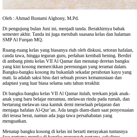
Oleh : Ahmad Bustami Alghony, M.Pd.
Di pengujung bulan Juni ini, menjadi tanda. Berakhirnya babak
semester akhir. Tanda ini juga merubah suasana kelas dan halaman
SMP Al Furqan MQ.
Ruang-ruang kelas yang biasanya riuh oleh diskusi, setoran hafalan,
canda tawa, hingga teguran guru, perlahan kembali hening. Berdiri
di ambang pintu kelas VII Al Qamar dan menatap deretan bangku
yang kini kosong memercikkan perenungan yang teramat dalam.
Bangku-bangku kosong itu bukanlah sekadar perabotan kayu yang
mati. Ia adalah saksi bisu dari sebuah proses kemanusiaan dan
adaptasi yang luar biasa selama satu tahun terakhir.
Di bangku-bangku kelas VII Al Qamar itulah, terekam jejak anak-
anak yang baru belajar merantau, melawan rindu pada rumah, dan
bertarung melawan rasa kantuk demi menelaah pelajaran dan
menjaga hafalan Al-Qur’an. Ada tangis diam-diam saat penyesuaian
diri terasa berat, namun ada juga tawa persahabatan yang
menguatkan.
Menatap bangku kosong di kelas ini berarti merayakan tuntasnya
fase pertama mereka di bangku menengah pertama, sekaligus