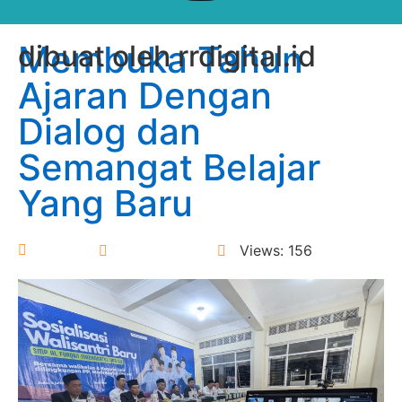
Membuka Tahun
dibuat oleh rrdigital.id
Ajaran Dengan
Dialog dan
Semangat Belajar
Yang Baru
Donny
9 July 2026
Views: 156