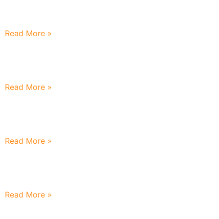
Mengaji Berjuang Demi Membanggakan Kedua
Orangtua
Read More »
Literasi Adalah Pendidikan Yang Penting Bagi Generasi
Muda Saat Ini
Read More »
Menjemput Bulan Kemerdekaan Dengan Semangat
Perubahan
Read More »
Melepas Ikhlas Mendampingi Dengan Doa : Nilai
Penting Dalam Parenting Wali Santri Baru
Read More »