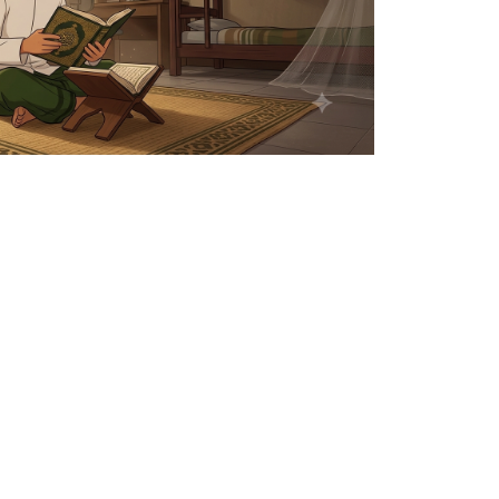
mbanggakan Kedua Orangtua
Yang Penting Bagi Generasi Muda Saat Ini
kaan Dengan Semangat Perubahan
 Dengan Doa : Nilai Penting Dalam