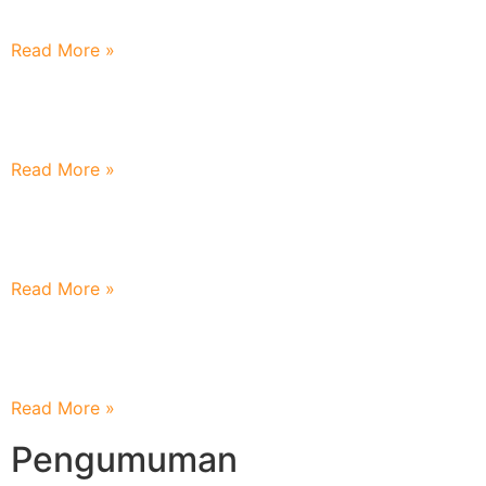
Muda Saat Ini
Read More »
Menjemput Bulan Kemerdekaan Dengan Semangat
Perubahan
Read More »
Melepas Ikhlas Mendampingi Dengan Doa : Nilai
Penting Dalam Parenting Wali Santri Baru
Read More »
Terimakasih Atas Sinergi dan Inspirasi dari MI Unggulan
An Nur Peterongan
Read More »
Pengumuman