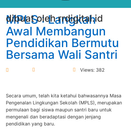
MPLS : Langkah
dibuat oleh rrdigital.id
Awal Membangun
Pendidikan Bermutu
Bersama Wali Santri
Donny
15 July 2025
Views: 382
Secara umum, telah kita ketahui bahwasannya Masa
Pengenalan Lingkungan Sekolah (MPLS), merupakan
permulaan bagi siswa maupun santri baru untuk
mengenali dan beradaptasi dengan jenjang
pendidikan yang baru.