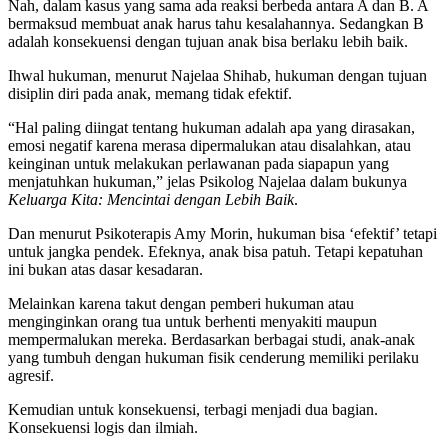
Nah, dalam kasus yang sama ada reaksi berbeda antara A dan B. A
bermaksud membuat anak harus tahu kesalahannya. Sedangkan B
adalah konsekuensi dengan tujuan anak bisa berlaku lebih baik.
Ihwal hukuman, menurut Najelaa Shihab, hukuman dengan tujuan
disiplin diri pada anak, memang tidak efektif.
“Hal paling diingat tentang hukuman adalah apa yang dirasakan,
emosi negatif karena merasa dipermalukan atau disalahkan, atau
keinginan untuk melakukan perlawanan pada siapapun yang
menjatuhkan hukuman,” jelas Psikolog Najelaa dalam bukunya
Keluarga Kita: Mencintai dengan Lebih Baik
.
Dan menurut Psikoterapis Amy Morin, hukuman bisa ‘efektif’ tetapi
untuk jangka pendek. Efeknya, anak bisa patuh. Tetapi kepatuhan
ini bukan atas dasar kesadaran.
Melainkan karena takut dengan pemberi hukuman atau
menginginkan orang tua untuk berhenti menyakiti maupun
mempermalukan mereka. Berdasarkan berbagai studi, anak-anak
yang tumbuh dengan hukuman fisik cenderung memiliki perilaku
agresif.
Kemudian untuk konsekuensi, terbagi menjadi dua bagian.
Konsekuensi logis dan ilmiah.