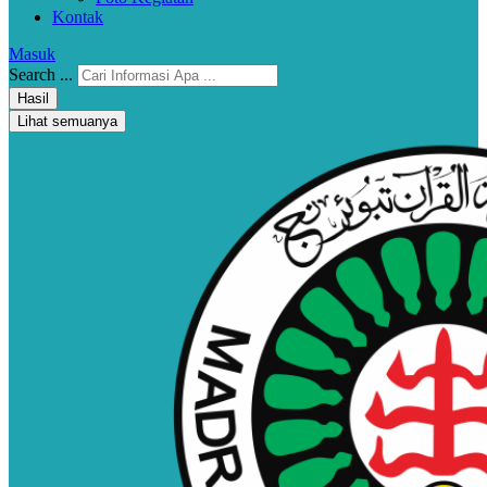
Kontak
Masuk
Search ...
Hasil
Lihat semuanya