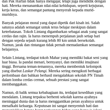
dan Pak Harfan tidak hanya mengajar, tetapi juga mendidik dengan
hati. Mereka menanamkan nilai-nilai kehidupan, seperti kejujuran,
kerja keras, dan semangat pantang menyerah kepada murid-
muridnya.
Banyak pelajaran moral yang dapat dipetik dari kisah ini. Salah
satunya adalah semangat untuk terus belajar meskipun dalam
keterbatasan. Tokoh Lintang digambarkan sebagai anak yang sangat
cerdas dan rajin. Ia harus menempuh perjalanan jauh setiap hari
dengan sepeda sejauh kurang lebih 80 km untuk bersekolah.
Namun, jarak dan rintangan tidak pernah memadamkan semangat
belajarnya.
Selain Lintang, terdapat tokoh Mahar yang memiliki bakat seni yang
luar biasa. Ia pandai menari, bernyanyi, dan memiliki imajinasi
tinggi. Bersama teman-temannya, mereka membentuk kelompok
yang disebut
Laskar Pelangi
. Mereka sering mengikuti berbagai
perlombaan dan bahkan berhasil mengalahkan sekolah PN Timah
dalam lomba cerdas cermat, sebuah prestasi yang sangat
membanggakan.
Namun, di balik semua kebahagiaan itu, terdapat kesedihan yang
mendalam. Lintang terpaksa berhenti sekolah karena ayahnya
meninggal dunia dan ia harus menggantikan peran ayahnya untuk
menafkahi keluarga. Keputusan ini sangat menyentuh hati dan