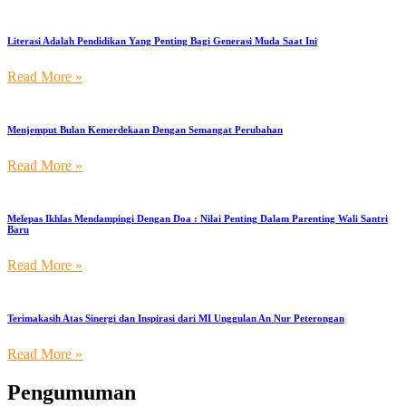
Literasi Adalah Pendidikan Yang Penting Bagi Generasi Muda Saat Ini
Read More »
Menjemput Bulan Kemerdekaan Dengan Semangat Perubahan
Read More »
Melepas Ikhlas Mendampingi Dengan Doa : Nilai Penting Dalam Parenting Wali Santri
Baru
Read More »
Terimakasih Atas Sinergi dan Inspirasi dari MI Unggulan An Nur Peterongan
Read More »
Pengumuman