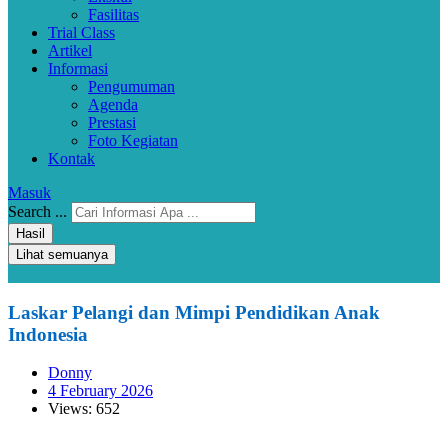
Fasilitas
Trial Class
Artikel
Informasi
Pengumuman
Agenda
Prestasi
Foto Kegiatan
Kontak
Masuk
Search ...
Hasil
Lihat semuanya
Laskar Pelangi dan Mimpi Pendidikan Anak
Indonesia
Donny
4 February 2026
Views: 652