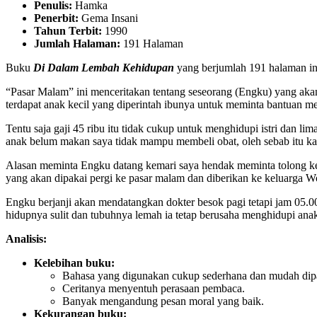
Penulis:
Hamka
Penerbit:
Gema Insani
Tahun Terbit:
1990
Jumlah Halaman:
191 Halaman
Buku
Di Dalam Lembah Kehidupan
yang berjumlah 191 halaman ini 
“Pasar Malam” ini menceritakan tentang seseorang (Engku) yang akan
terdapat anak kecil yang diperintah ibunya untuk meminta bantuan 
Tentu saja gaji 45 ribu itu tidak cukup untuk menghidupi istri dan 
anak belum makan saya tidak mampu membeli obat, oleh sebab itu ka
Alasan meminta Engku datang kemari saya hendak meminta tolong ke
yang akan dipakai pergi ke pasar malam dan diberikan ke keluarga
Engku berjanji akan mendatangkan dokter besok pagi tetapi jam 05
hidupnya sulit dan tubuhnya lemah ia tetap berusaha menghidupi ana
Analisis:
Kelebihan buku:
Bahasa yang digunakan cukup sederhana dan mudah dip
Ceritanya menyentuh perasaan pembaca.
Banyak mengandung pesan moral yang baik.
Kekurangan buku: