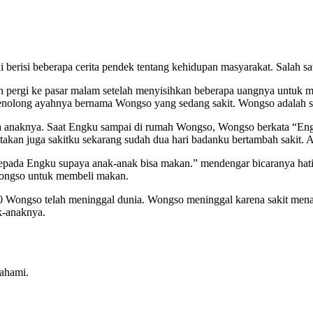
berisi beberapa cerita pendek tentang kehidupan masyarakat. Salah sat
 pergi ke pasar malam setelah menyisihkan beberapa uangnya untuk me
menolong ayahnya bernama Wongso yang sedang sakit. Wongso adalah se
lima anaknya. Saat Engku sampai di rumah Wongso, Wongso berkata “Engk
takan juga sakitku sekarang sudah dua hari badanku bertambah sakit
pada Engku supaya anak-anak bisa makan.” mendengar bicaranya hati
 Wongso untuk membeli makan.
.00 Wongso telah meninggal dunia. Wongso meninggal karena sakit me
k-anaknya.
ahami.