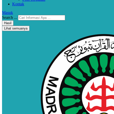
Kontak
Masuk
Search ...
Hasil
Lihat semuanya