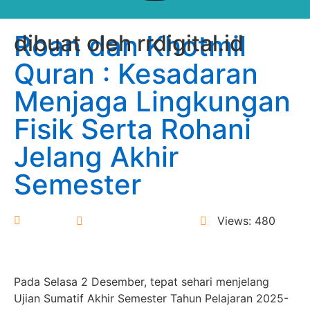
Roan dan Khotmil
dibuat oleh rrdigital.id
Quran : Kesadaran
Menjaga Lingkungan
Fisik Serta Rohani
Jelang Akhir
Semester
Donny
3 December 2025
Views: 480
Pada Selasa 2 Desember, tepat sehari menjelang
Ujian Sumatif Akhir Semester Tahun Pelajaran 2025-