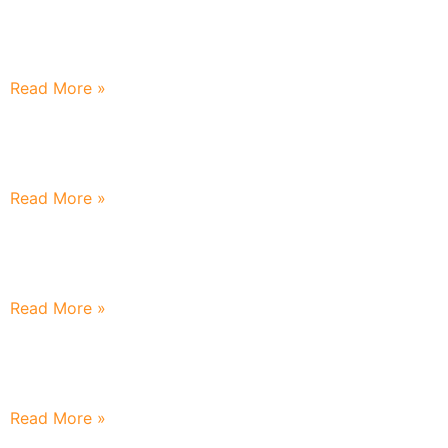
Mengaji Berjuang Demi Membanggakan Kedua
Orangtua
Read More »
Literasi Adalah Pendidikan Yang Penting Bagi Generasi
Muda Saat Ini
Read More »
Menjemput Bulan Kemerdekaan Dengan Semangat
Perubahan
Read More »
Melepas Ikhlas Mendampingi Dengan Doa : Nilai
Penting Dalam Parenting Wali Santri Baru
Read More »